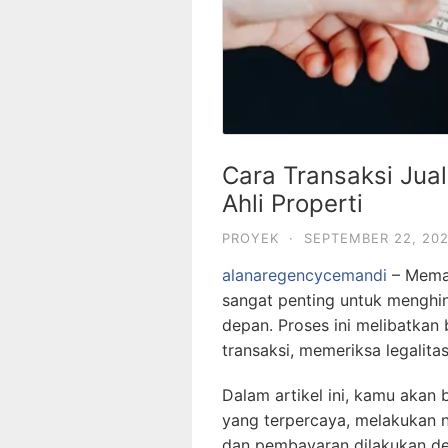
Cara Transaksi Jual
Ahli Properti
PROYEK
·
SEPTEMBER 22, 20
alanaregencycemandi
– Memah
sangat penting untuk menghin
depan. Proses ini melibatkan
transaksi, memeriksa legalitas
Dalam artikel ini, kamu akan
yang terpercaya, melakukan 
dan pembayaran dilakukan den